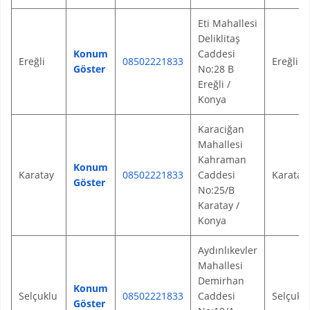
Eti Mahallesi
Deliklitaş
Konum
Caddesi
Ereğli
08502221833
Ereğli
Göster
No:28 B
Ereğli /
Konya
Karaciğan
Mahallesi
Kahraman
Konum
Karatay
08502221833
Caddesi
Karatay
Göster
No:25/B
Karatay /
Konya
Aydınlıkevler
Mahallesi
Demirhan
Konum
Selçuklu
08502221833
Caddesi
Selçukl
Göster