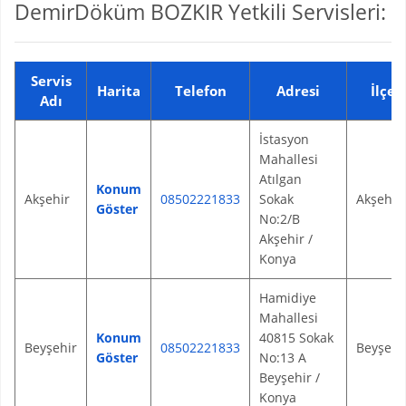
DemirDöküm BOZKIR Yetkili Servisleri:
Servis
Harita
Telefon
Adresi
İlçe
Adı
İstasyon
Mahallesi
Atılgan
Konum
Akşehir
08502221833
Sokak
Akşehir
Göster
No:2/B
Akşehir /
Konya
Hamidiye
Mahallesi
Konum
40815 Sokak
Beyşehir
08502221833
Beyşehi
Göster
No:13 A
Beyşehir /
Konya